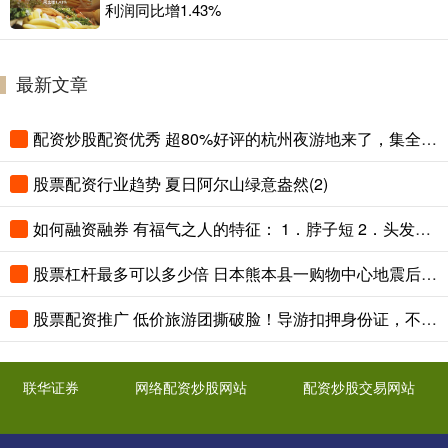
利润同比增1.43%
最新文章
配资炒股配资优秀 超80%好评的杭州夜游地来了，集全古桥古观古运河，本地人私藏
股票配资行业趋势 夏日阿尔山绿意盎然(2)
如何融资融券 有福气之人的特征： 1．脖子短 2．头发稀疏 3．耳朵大 4．眼睛明
股票杠杆最多可以多少倍 日本熊本县一购物中心地震后发生爆炸 内部画面公布
股票配资推广 低价旅游团撕破脸！导游扣押身份证，不消费2万不让走
联华证券
网络配资炒股网站
配资炒股交易网站