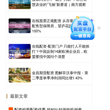
慧农业的“飞驰”新赛道｜南方观察
在线股票正规配资 从存量商品房到
配售型保障房，望庐花园认购率
100%
在线配资-配资门户 只能打人不能挨
打？中国反制14家欧洲企业后，欧
盟要找中国问个清楚
金昌期货配资 图解菲沃泰中报：第
二季度单季净利润同比增1.43%
最新文章
配资炒股配资优秀 超80%好评的杭州夜游地来了，集全古桥古观古运河，本地人私藏