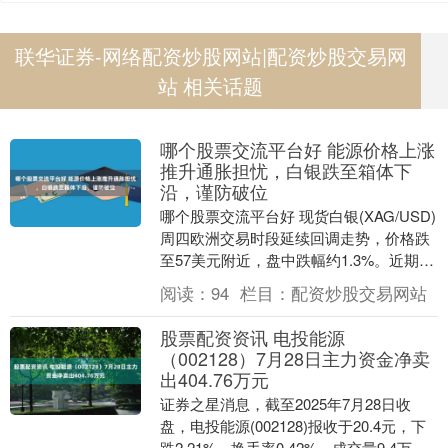
联华证券-网络配资炒股网站|配资炒股交易网
站 相关话题
哪个股票交流平台好 能源价格上涨
推升通胀担忧，白银跌至箱体下
沿，谨防破位
哪个股票交流平台好 现货白银(XAG/USD)
周四欧洲交易时段延续回调走势，价格跌
至57美元附近，盘中跌幅约1.3%。近期白
银承压主要受到能源价格上涨以及全球
阅读：
94
栏目：
配资炒股交易网站
通....
股票配资资讯 电投能源
（002128）7月28日主力资金净卖
出404.76万元
证券之星消息，截至2025年7月28日收
盘，电投能源(002128)报收于20.4元，下
跌2.21%，换手率0.42%，成交量9.4万