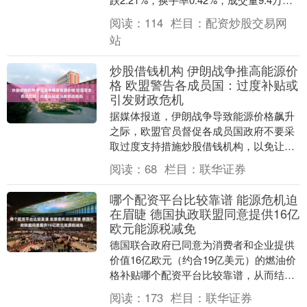
手，成交额1.92亿元。 ....
阅读：
114
栏目：
配资炒股交易网
站
炒股借钱机构 伊朗战争推高能源价
格 欧盟警告各成员国：过度补贴或
引发财政危机
据媒体报道，伊朗战争导致能源价格飙升
之际，欧盟官员督促各成员国政府不要采
取过度支持措施炒股借钱机构，以免让能
源危机演变为财政危机。 据参与讨论的人
阅读：
68
栏目：
联华证券
士透露，欧盟委....
哪个配资平台比较靠谱 能源危机迫
在眉睫 德国执政联盟同意提供16亿
欧元能源税减免
德国联合政府已同意为消费者和企业提供
价值16亿欧元（约合19亿美元）的燃油价
格补贴哪个配资平台比较靠谱，从而结束
了一场关于如何应油价飙升的内部争议。
阅读：
173
栏目：
联华证券
德国联盟党....