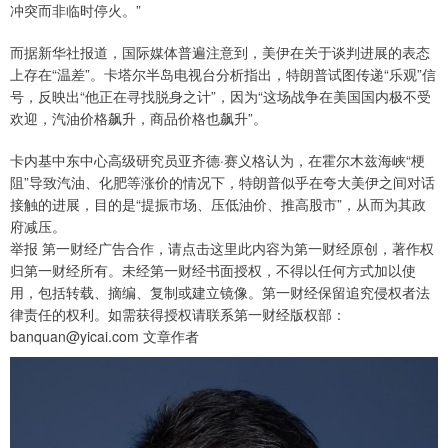
冲突而非临时停火。”
而据新华社报道，国际媒体普遍注意到，美伊在关于谈判进展的表态
上存在“温差”。卡塔尔半岛电视台分析指出，特朗普试图传递“乐观”信
号，反映出“他正在寻找脱身之计”，因为“这场战争在美国国内极不受
欢迎，汽油价格飙升，商品价格也飙升”。
卡内基中东中心高级研究员亚齐德·赛义格认为，在霍尔木兹海峡“梗
阻”导致汽油、化肥等涨价的情况下，特朗普似乎在夸大美伊之间对话
接触的进展，目的是“提振市场、压低油价、推高股市”，从而为其政
府减压。
举报 第一财经广告合作，请点击这里此内容为第一财经原创，著作权
归第一财经所有。未经第一财经书面授权，不得以任何方式加以使
用，包括转载、摘编、复制或建立镜像。第一财经保留追究侵权者法
律责任的权利。如需获得授权请联系第一财经版权部：
banquan@yicai.com 文章作者