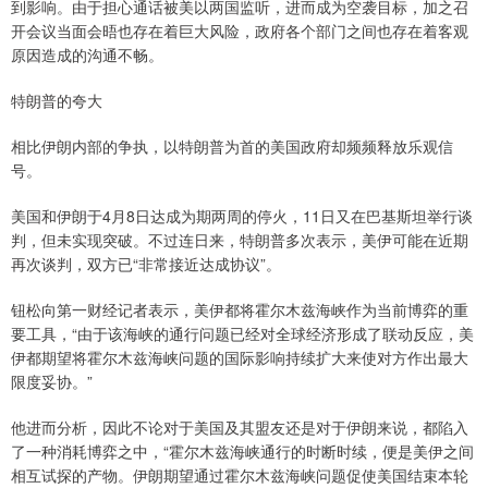
到影响。由于担心通话被美以两国监听，进而成为空袭目标，加之召
开会议当面会晤也存在着巨大风险，政府各个部门之间也存在着客观
原因造成的沟通不畅。
特朗普的夸大
相比伊朗内部的争执，以特朗普为首的美国政府却频频释放乐观信
号。
美国和伊朗于4月8日达成为期两周的停火，11日又在巴基斯坦举行谈
判，但未实现突破。不过连日来，特朗普多次表示，美伊可能在近期
再次谈判，双方已“非常接近达成协议”。
钮松向第一财经记者表示，美伊都将霍尔木兹海峡作为当前博弈的重
要工具，“由于该海峡的通行问题已经对全球经济形成了联动反应，美
伊都期望将霍尔木兹海峡问题的国际影响持续扩大来使对方作出最大
限度妥协。”
他进而分析，因此不论对于美国及其盟友还是对于伊朗来说，都陷入
了一种消耗博弈之中，“霍尔木兹海峡通行的时断时续，便是美伊之间
相互试探的产物。伊朗期望通过霍尔木兹海峡问题促使美国结束本轮