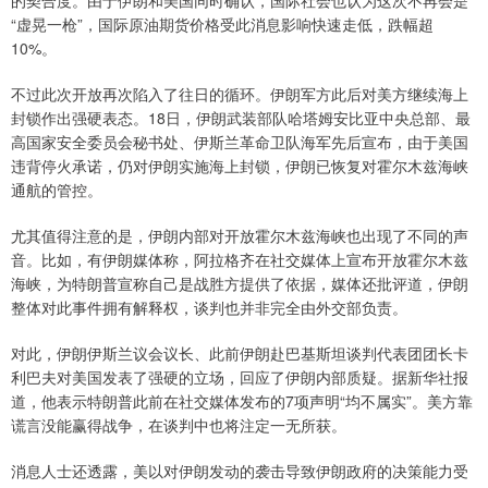
的契合度。由于伊朗和美国同时确认，国际社会也认为这次不再会是
“虚晃一枪”，国际原油期货价格受此消息影响快速走低，跌幅超
10%。
不过此次开放再次陷入了往日的循环。伊朗军方此后对美方继续海上
封锁作出强硬表态。18日，伊朗武装部队哈塔姆安比亚中央总部、最
高国家安全委员会秘书处、伊斯兰革命卫队海军先后宣布，由于美国
违背停火承诺，仍对伊朗实施海上封锁，伊朗已恢复对霍尔木兹海峡
通航的管控。
尤其值得注意的是，伊朗内部对开放霍尔木兹海峡也出现了不同的声
音。比如，有伊朗媒体称，阿拉格齐在社交媒体上宣布开放霍尔木兹
海峡，为特朗普宣称自己是战胜方提供了依据，媒体还批评道，伊朗
整体对此事件拥有解释权，谈判也并非完全由外交部负责。
对此，伊朗伊斯兰议会议长、此前伊朗赴巴基斯坦谈判代表团团长卡
利巴夫对美国发表了强硬的立场，回应了伊朗内部质疑。据新华社报
道，他表示特朗普此前在社交媒体发布的7项声明“均不属实”。美方靠
谎言没能赢得战争，在谈判中也将注定一无所获。
消息人士还透露，美以对伊朗发动的袭击导致伊朗政府的决策能力受