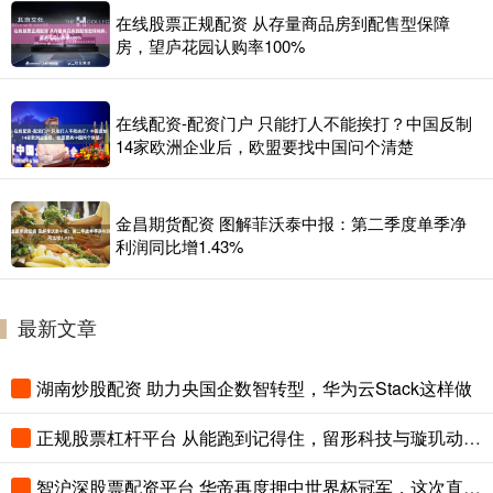
在线股票正规配资 从存量商品房到配售型保障
房，望庐花园认购率100%
在线配资-配资门户 只能打人不能挨打？中国反制
14家欧洲企业后，欧盟要找中国问个清楚
金昌期货配资 图解菲沃泰中报：第二季度单季净
利润同比增1.43%
最新文章
湖南炒股配资 助力央国企数智转型，华为云Stack这样做
正规股票杠杆平台 从能跑到记得住，留形科技与璇玑动力签约2万套四足机器人
智沪深股票配资平台 华帝再度押中世界杯冠军，这次直播抽金球