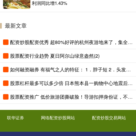
利润同比增1.43%
最新文章
配资炒股配资优秀 超80%好评的杭州夜游地来了，集全古桥古观古运河，本地人私藏
股票配资行业趋势 夏日阿尔山绿意盎然(2)
如何融资融券 有福气之人的特征： 1．脖子短 2．头发稀疏 3．耳朵大 4．眼睛明
股票杠杆最多可以多少倍 日本熊本县一购物中心地震后发生爆炸 内部画面公布
股票配资推广 低价旅游团撕破脸！导游扣押身份证，不消费2万不让走
联华证券
网络配资炒股网站
配资炒股交易网站