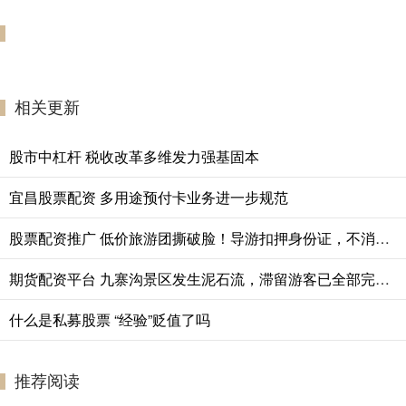
相关更新
股市中杠杆 税收改革多维发力强基固本
宜昌股票配资 多用途预付卡业务进一步规范
股票配资推广 低价旅游团撕破脸！导游扣押身份证，不消费2万不让走
期货配资平台 九寨沟景区发生泥石流，滞留游客已全部完成疏散，工作人员：今日门票观光车票全免，部分区域暂停开放
什么是私募股票 “经验”贬值了吗
推荐阅读