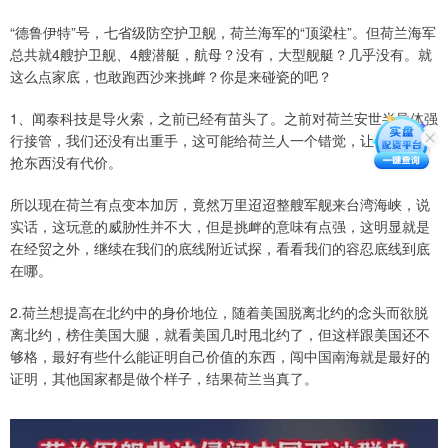
“德鲁伊特”号，七省级防空护卫舰，荷兰海军的“顶梁柱”。但荷兰海军
总共就4艘护卫舰、4艘潜艇，航母？没有，大型舰艇？几乎没有。就
这么点家底，也敢跑西沙来挑衅？你是来碰瓷的吧？
1、闻泰科技是导火索，之前已经有苗头了。之前对荷兰安世半导体强
行接管，我们还没有出重手，这可能给荷兰人一个错觉，让他们觉得
抢东西没有代价。
​所以现在荷兰有点变本加厉，竟然万里迢迢整艘军舰来台湾海峡，说
实话，这玩意的威胁性并不大，但是挑衅的意味有点强，这明显就是
在经贸之外，继续在我们的底线附近试探，看看我们的容忍底线到底
在哪。
2.荷兰想提高在北约中的身价地位，随着美国脱离北约的念头而欲脱
离北约，榜住美国大腿，就看美国几时甩北约了，但这样跟美国还不
够格，最好有些什么能证明自己价值的东西，闯中国南海就是最好的
证明，其他国家都是做个样子，结果荷兰当真了。