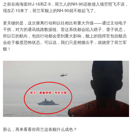
之前在南海面对J-16和Z-9，荷兰人的NH-90还敢侵入领空照飞不误，
现在Z-10来了，荷兰军舰上的NH-90就不敢起飞了。
更关键的是，这次驱离行动和以往相比有重大升级——通过主动电子
干扰，对方的通讯线路数据链、雷达系统都会陷入瞎子、聋子状态，
所以它的航向，包括行动都会受到重大影响，舰上的指挥官包括舰员
会处于极度恐怖状态。可以说，我们只是稍微出手，就烧穿了荷兰军
舰！
​​那么，再来看看你荷兰这条舰什么成色？