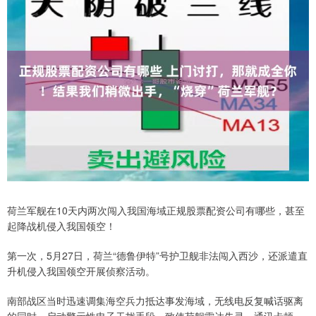
荷兰军舰在10天内两次闯入我国海域正规股票配资公司有哪些，甚至
起降战机侵入我国领空！
第一次，5月27日，荷兰“德鲁伊特”号护卫舰非法闯入西沙，还派遣直
升机侵入我国领空开展侦察活动。
​南部战区当时迅速调集海空兵力抵达事发海域，无线电反复喊话驱离