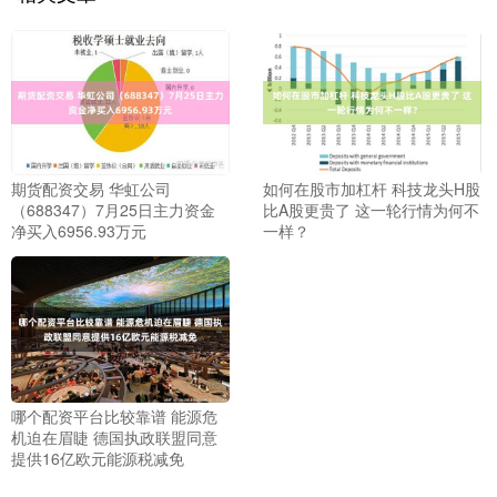
期货配资交易 华虹公司
如何在股市加杠杆 科技龙头H股
（688347）7月25日主力资金
比A股更贵了 这一轮行情为何不
净买入6956.93万元
一样？
哪个配资平台比较靠谱 能源危
机迫在眉睫 德国执政联盟同意
提供16亿欧元能源税减免