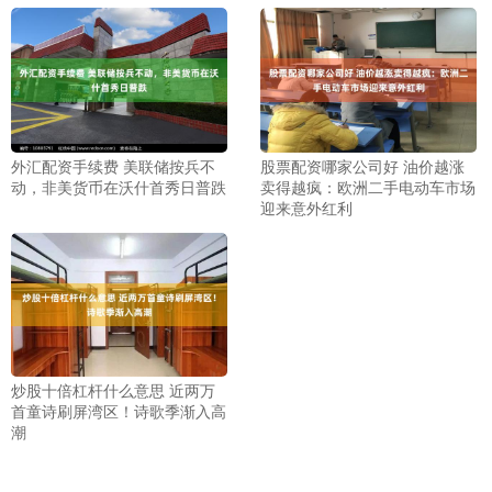
外汇配资手续费 美联储按兵不
股票配资哪家公司好 油价越涨
动，非美货币在沃什首秀日普跌
卖得越疯：欧洲二手电动车市场
迎来意外红利
炒股十倍杠杆什么意思 近两万
首童诗刷屏湾区！诗歌季渐入高
潮