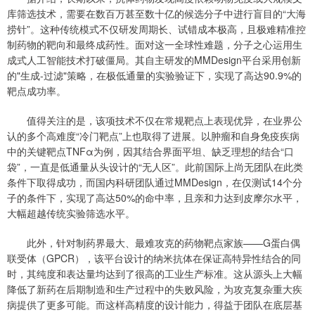
库筛选技术，需要在数百万甚至数十亿的候选分子中进行盲目的“大海
捞针”。这种传统模式不仅研发周期长、试错成本极高，且极难精准控
制药物的靶向和最终成药性。面对这一全球性难题，分子之心运用生
成式人工智能技术打破僵局。其自主研发的MMDesign平台采用创新
的"生成-过滤"策略，在极低通量的实验验证下，实现了高达90.9%的
靶点成功率。
值得关注的是，该项技术不仅在常规靶点上表现优异，在业界公
认的多个高难度“冷门靶点”上也取得了进展。以肿瘤和自身免疫疾病
中的关键靶点TNFα为例，因其结合界面平坦、缺乏理想的结合“口
袋”，一直是低通量从头设计的“无人区”。此前国际上尚无团队在此类
条件下取得成功，而国内科研团队通过MMDesign，在仅测试14个分
子的条件下，实现了高达50%的命中率，且亲和力达到皮摩尔水平，
大幅超越传统实验筛选水平。
此外，针对制药界最大、最难攻克的药物靶点家族——G蛋白偶
联受体（GPCR），该平台设计的纳米抗体在保证高特异性结合的同
时，其纯度和表达量均达到了很高的工业生产标准。这从源头上大幅
降低了新药在后期制造和生产过程中的失败风险，为攻克复杂重大疾
病提供了更多可能。而这样高精度的设计能力，得益于团队在底层基