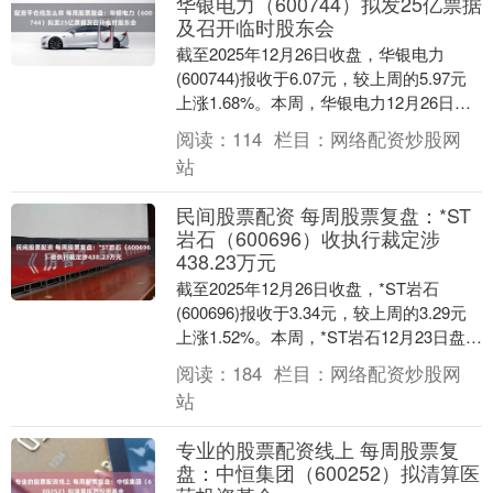
华银电力（600744）拟发25亿票据
及召开临时股东会
截至2025年12月26日收盘，华银电力
(600744)报收于6.07元，较上周的5.97元
上涨1.68%。本周，华银电力12月26日盘
中最高价报6.1元。12....
阅读：
114
栏目：
网络配资炒股网
站
民间股票配资 每周股票复盘：*ST
岩石（600696）收执行裁定涉
438.23万元
截至2025年12月26日收盘，*ST岩石
(600696)报收于3.34元，较上周的3.29元
上涨1.52%。本周，*ST岩石12月23日盘中
最高价报3.62元....
阅读：
184
栏目：
网络配资炒股网
站
专业的股票配资线上 每周股票复
盘：中恒集团（600252）拟清算医