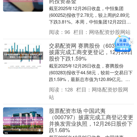
药投资基金
截至2025年12月26日收盘，中恒集团
(600252)报收于2.78元，较上周的2.89元
下跌3.81%。本周，中恒集团12月22日盘
中最高价报2.9元。12....
阅读：
96
栏目：
网络配资炒股网站
交易配资网 赛腾股份（603283）
披露完成工商变更登记，12月26日
股价下跌1.59%
截至2025年12月26日收盘，赛腾股份
(603283)报收于44.58元，较前一交易日下
跌1.59%，最新总市值为120.89亿元。该
股当日开盘45.1元，最....
阅读：
128
栏目：
网络配资炒股网
站
股票配资市场 中国武夷
（000797）披露完成工商登记变更
并换发营业执照，12月26日股价下
跌1.68%