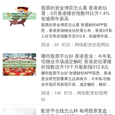
股票的资金博弈怎么看 香港差估
署：3月香港楼价指数环比升1.4%
创逾两年新高
股票的资金博弈怎么看 智通财经APP获
悉，香港差饷物业估价署公布，香港3月私
人住宅售价指数升至312.8，创逾两年新
高，连升10个月，环比升幅收窄至约
阅读：
93
栏目：
网络配资炒股网站
1.4%，....
哪些股票平台好 香港置业：今年私
宅物业市场成交畅旺 香港差估署楼
价指数连升10个月最新报312.8点
哪些股票平台好 智通财经APP获悉，香港
置业研究部董事王品弟表示，今年私宅物
业市场开局表现不俗，成交畅旺，楼价持
续攀升；今日香港差估署公布私人住宅售
阅读：
146
栏目：
网络配资炒股网
价指数，最新....
站
配资平仓线怎么样 每周股票复盘：