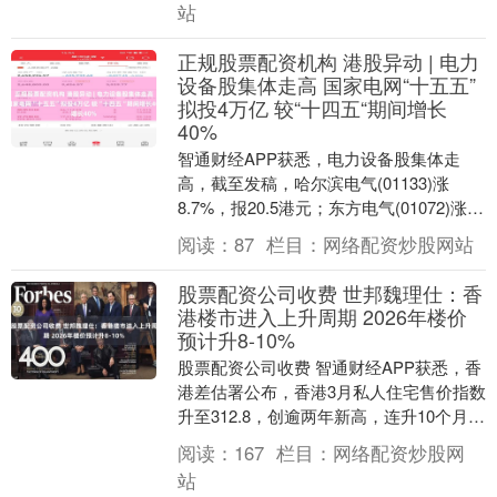
站
正规股票配资机构 港股异动 | 电力
设备股集体走高 国家电网“十五五”
拟投4万亿 较“十四五“期间增长
40%
智通财经APP获悉，电力设备股集体走
高，截至发稿，哈尔滨电气(01133)涨
8.7%，报20.5港元；东方电气(01072)涨
6.77%，报27.76港元；威胜....
阅读：
87
栏目：
网络配资炒股网站
股票配资公司收费 世邦魏理仕：香
港楼市进入上升周期 2026年楼价
预计升8-10%
股票配资公司收费 智通财经APP获悉，香
港差估署公布，香港3月私人住宅售价指数
升至312.8，创逾两年新高，连升10个月，
按月升幅收窄至约1.4%，按年升幅扩大....
阅读：
167
栏目：
网络配资炒股网
站