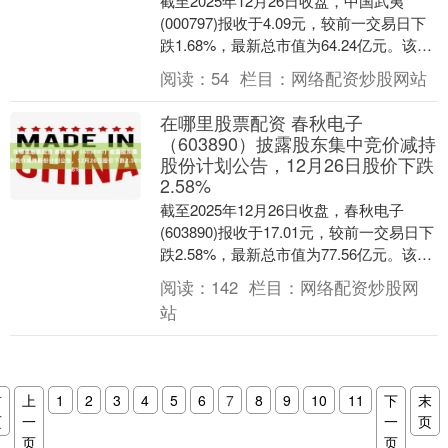
截至2025年12月26日收盘，中国武夷
(000797)报收于4.09元，较前一交易日下
跌1.68%，最新总市值为64.24亿元。该股
当日开盘4.16元，最高4....
阅读：
54
栏目：
网络配资炒股网站
在哪里股票配资 春秋电子
（603890）披露股东集中竞价减持
股份计划公告，12月26日股价下跌
2.58%
截至2025年12月26日收盘，春秋电子
(603890)报收于17.01元，较前一交易日下
跌2.58%，最新总市值为77.56亿元。该股
当日开盘17.46元，最....
阅读：
142
栏目：
网络配资炒股网
站
首
上
1
2
3
4
5
6
7
8
9
10
11
下
末
页
一
一
页
页
页