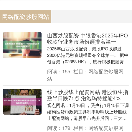
网络配资炒股网站
山西炒股配资 中银香港2025年IPO
收款行业务市场份额排名第一
2025年山西炒股配资，港股IPO以超过
2800亿港元融资规模重夺全球第一。 据中
银香港（02388.HK），该行积极把握资本
市场机遇，着力提升综合服务能力，全....
阅读：
155
栏目：
网络配资炒股网
站
线上炒股线上配资网站 港股恒生指
数半日跌71点 泡泡玛特挫逾4%
观点网讯：1月16日 ，受央行1月15日下调
结构性货币政策工具利率影响线上炒股线
上配资网站，港股早市先升后回，三大指
数集体高开低走。 截至午间收盘，恒生指
阅读：
179
栏目：
网络配资炒股网
数半日....