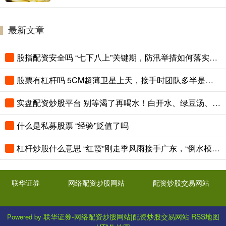
最新文章
股指配资安全吗 “七下八上”关键期，防汛举措如何落实落细
股票有杠杆吗 5CM超薄卫星上天，接手时团队多半是本科生！
实盘配资炒股平台 别等渴了再喝水！白开水、绿豆汤、淡盐水、苏打水怎么选？| 健康大家谈
什么是私募股票 “经验”贬值了吗
杠杆炒股什么意思 “红霞”刚走季风雨接手广东，“倒水模式”持续
联华证券
网络配资炒股网站
配资炒股交易网站
联华证券-网络配资炒股网站|配资炒股交易网站
RSS地图
Powered by