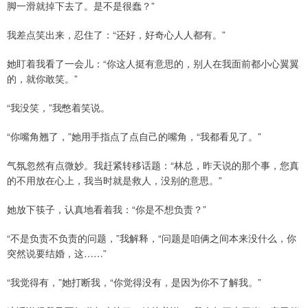
脚一滑就掉下去了。是不是很蠢？”
我差点笑出来，忍住了：“还好，好奇心人人都有。”
她盯着我看了一会儿：“你这人挺有意思的，别人在我面前都小心翼翼
的，就你敢笑。”
“我没笑，”我憋着笑说。
“你嘴角翘了，”她用手指点了点自己的嘴角，“我都看见了。”
气氛忽然有点微妙。我赶紧转移话题：“林总，昨天说的那个事，您真
的不用放在心上，我当时就是救人，没别的意思。”
她放下筷子，认真地看着我：“你是不想负责？”
“不是负责不负责的问题，”我解释，“问题是咱俩之间本来没什么，你
突然说要结婚，这……”
“我觉得有，”她打断我，“你觉得没有，是因为你不了解我。”