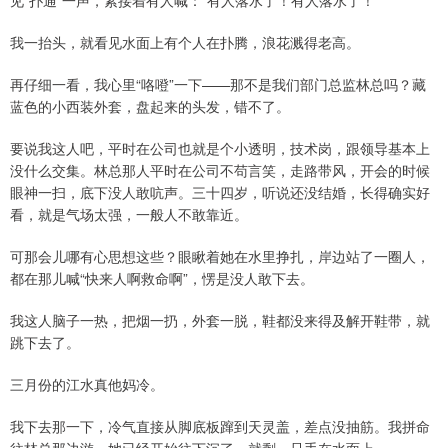
见“扑通”一声，紧接着有人喊：“有人落水了！有人落水了！”
我一抬头，就看见水面上有个人在扑腾，浪花溅得老高。
再仔细一看，我心里“咯噔”一下——那不是我们部门总监林总吗？藏
蓝色的小西装外套，盘起来的头发，错不了。
要说我这人吧，平时在公司也就是个小透明，技术岗，跟领导基本上
没什么交集。林总那人平时在公司不苟言笑，走路带风，开会的时候
眼神一扫，底下没人敢吭声。三十四岁，听说还没结婚，长得确实好
看，就是气场太强，一般人不敢靠近。
可那会儿哪有心思想这些？眼瞅着她在水里挣扎，岸边站了一圈人，
都在那儿喊“快来人啊救命啊”，愣是没人敢下去。
我这人脑子一热，把烟一扔，外套一脱，鞋都没来得及解开鞋带，就
跳下去了。
三月份的江水真他妈冷。
我下去那一下，冷气直接从脚底板蹿到天灵盖，差点没抽筋。我拼命