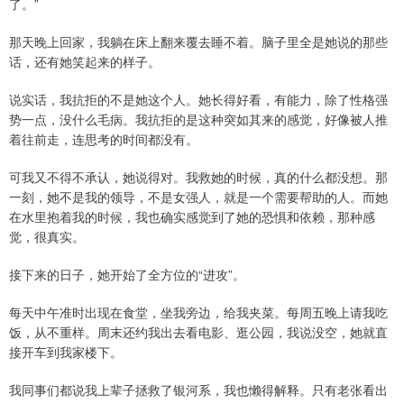
了。”
那天晚上回家，我躺在床上翻来覆去睡不着。脑子里全是她说的那些
话，还有她笑起来的样子。
说实话，我抗拒的不是她这个人。她长得好看，有能力，除了性格强
势一点，没什么毛病。我抗拒的是这种突如其来的感觉，好像被人推
着往前走，连思考的时间都没有。
可我又不得不承认，她说得对。我救她的时候，真的什么都没想。那
一刻，她不是我的领导，不是女强人，就是一个需要帮助的人。而她
在水里抱着我的时候，我也确实感觉到了她的恐惧和依赖，那种感
觉，很真实。
接下来的日子，她开始了全方位的“进攻”。
每天中午准时出现在食堂，坐我旁边，给我夹菜。每周五晚上请我吃
饭，从不重样。周末还约我出去看电影、逛公园，我说没空，她就直
接开车到我家楼下。
我同事们都说我上辈子拯救了银河系，我也懒得解释。只有老张看出