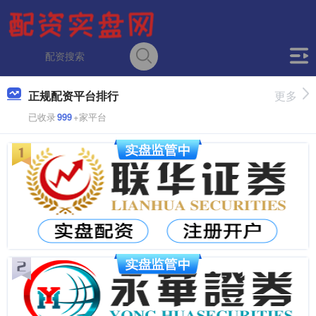
正规配资平台排行
更多
已收录
999
+家平台