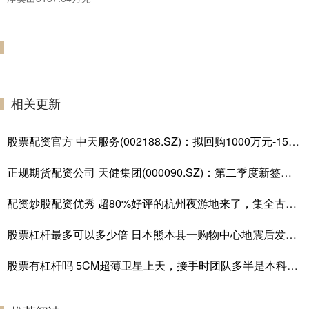
相关更新
股票配资官方 中天服务(002188.SZ)：拟回购1000万元-1500万元公司股份
正规期货配资公司 天健集团(000090.SZ)：第二季度新签订单16亿元
配资炒股配资优秀 超80%好评的杭州夜游地来了，集全古桥古观古运河，本地人私藏
股票杠杆最多可以多少倍 日本熊本县一购物中心地震后发生爆炸 内部画面公布
股票有杠杆吗 5CM超薄卫星上天，接手时团队多半是本科生！