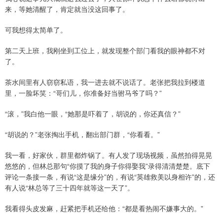
来，等她清醒了，肯定就当没这回事了。
可我想得太简单了。
第二天上班，我刚坐到工位上，就发现整个部门看我的眼神都不对
了。
茶水间里有人窃窃私语，我一进去就不说话了。老张把我拉到楼道
里，一脸坏笑：“哥们儿，你准备好当驸马爷了吗？”
“滚，”我白他一眼，“她那是吓着了，胡说的，你还真信？”
“胡说的？”老张掏出手机，翻出部门群，“你看看。”
我一看，好家伙，群里都炸锅了。有人发了现场视频，虽然拍得晃晃
悠悠的，但林总那句“你摸了我的身子你得娶我”录得清清楚楚。底下
评论一条接一条，有说“这是缘分”的，有说“英雄救美以身相许”的，还
有人说“林总等了三十四年就等这一天了”。
我看得头皮发麻，赶紧把手机还给他：“都是看热闹不嫌事大的。”