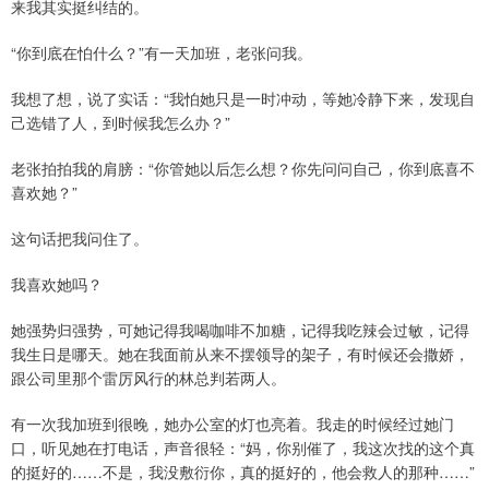
来我其实挺纠结的。
“你到底在怕什么？”有一天加班，老张问我。
我想了想，说了实话：“我怕她只是一时冲动，等她冷静下来，发现自
己选错了人，到时候我怎么办？”
老张拍拍我的肩膀：“你管她以后怎么想？你先问问自己，你到底喜不
喜欢她？”
这句话把我问住了。
我喜欢她吗？
她强势归强势，可她记得我喝咖啡不加糖，记得我吃辣会过敏，记得
我生日是哪天。她在我面前从来不摆领导的架子，有时候还会撒娇，
跟公司里那个雷厉风行的林总判若两人。
有一次我加班到很晚，她办公室的灯也亮着。我走的时候经过她门
口，听见她在打电话，声音很轻：“妈，你别催了，我这次找的这个真
的挺好的……不是，我没敷衍你，真的挺好的，他会救人的那种……”