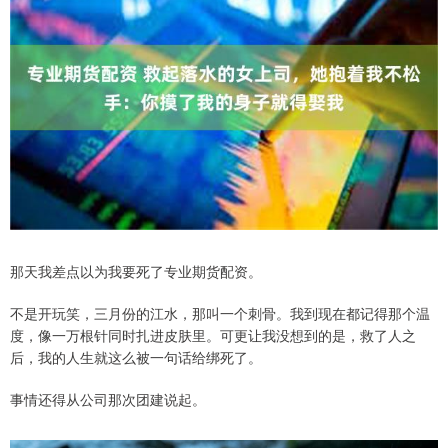
那天我差点以为我要死了专业期货配资。
不是开玩笑，三月份的江水，那叫一个刺骨。我到现在都记得那个温
度，像一万根针同时扎进皮肤里。可更让我没想到的是，救了人之
后，我的人生就这么被一句话给绑死了。
事情还得从公司那次团建说起。