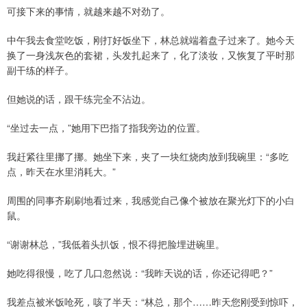
可接下来的事情，就越来越不对劲了。
中午我去食堂吃饭，刚打好饭坐下，林总就端着盘子过来了。她今天
换了一身浅灰色的套裙，头发扎起来了，化了淡妆，又恢复了平时那
副干练的样子。
但她说的话，跟干练完全不沾边。
“坐过去一点，”她用下巴指了指我旁边的位置。
我赶紧往里挪了挪。她坐下来，夹了一块红烧肉放到我碗里：“多吃
点，昨天在水里消耗大。”
周围的同事齐刷刷地看过来，我感觉自己像个被放在聚光灯下的小白
鼠。
“谢谢林总，”我低着头扒饭，恨不得把脸埋进碗里。
她吃得很慢，吃了几口忽然说：“我昨天说的话，你还记得吧？”
我差点被米饭呛死，咳了半天：“林总，那个……昨天您刚受到惊吓，