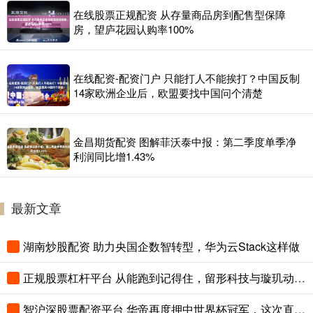
在线股票正规配资 从存量商品房到配售型保障
房，望庐花园认购率100%
在线配资-配资门户 只能打人不能挨打？中国反制
14家欧洲企业后，欧盟要找中国问个清楚
金昌期货配资 图解菲沃泰中报：第二季度单季净
利润同比增1.43%
最新文章
湖南炒股配资 助力央国企数智转型，华为云Stack这样做
正规股票杠杆平台 从能跑到记得住，留形科技与璇玑动力签约2万套四足机器人
智沪深股票配资平台 华帝再度押中世界杯冠军，这次直播抽金球