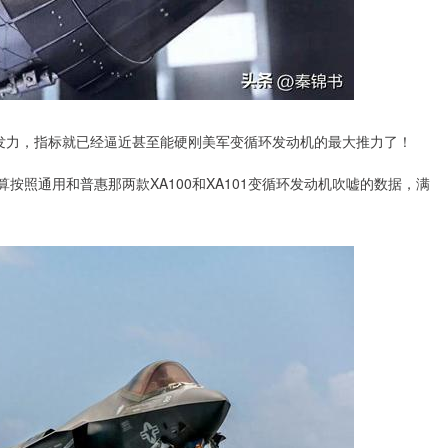
微一发力，指标就已经逼近甚至能硬刚美军变循环发动机的最大推力了！
算按照通用和普惠那两款XA100和XA101变循环发动机吹嘘的数据，满