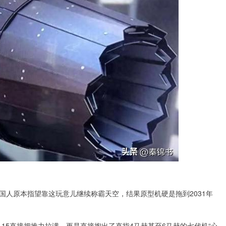
国人原本指望靠这玩意儿继续称霸天空，结果原型机硬是拖到2031年
15直接把推力拉满，更是直接掏出了直指4马赫甚至6马赫的七代机“心