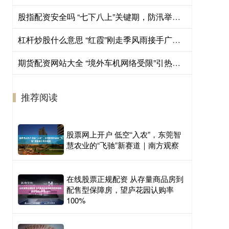
股指配资安全吗 “七下八上”关键期，防汛举措如何落实落细
杠杆炒股什么意思 “红霞”刚走季风雨接手广东，“倒水模式”持续
期货配资网站大全 “境外车机网络受限”引热议，极氪连夜上线“跨境守护”
推荐阅读
股票网上开户 低空“入农”，东莞智
慧农业的“飞驰”新赛道｜南方观察
在线股票正规配资 从存量商品房到
配售型保障房，望庐花园认购率
100%