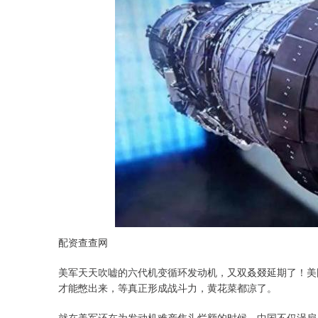
配资查查网
美军天天吹嘘的六代机变循环发动机，又双叒叕延期了！美
才能憋出来，等真正形成战斗力，黄花菜都凉了。
就在美军还在为发动机难产焦头烂额的时候，中国不仅涡扇-